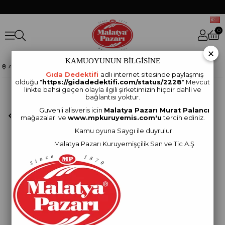
0
×
KAMUOYUNUN BİLGİSİNE
Anasayfa
KURUYEMİŞLER
Tuzlu Fıstık 180 Gram
Gıda Dedektifi
adlı internet sitesinde paylaşmış
olduğu "
https://gidadedektifi.com/status/2228
" Mevcut
linkte bahsi geçen olayla ilgili şirketimizin hiçbir dahli ve
bağlantısı yoktur.
Guvenli alisveris icin
Malatya Pazarı Murat Palancı
mağazaları ve
www.mpkuruyemis.com'u
tercih ediniz.
Kamu oyuna Saygı ile duyrulur.
Malatya Pazarı Kuruyemişçilik San ve Tic A.Ş