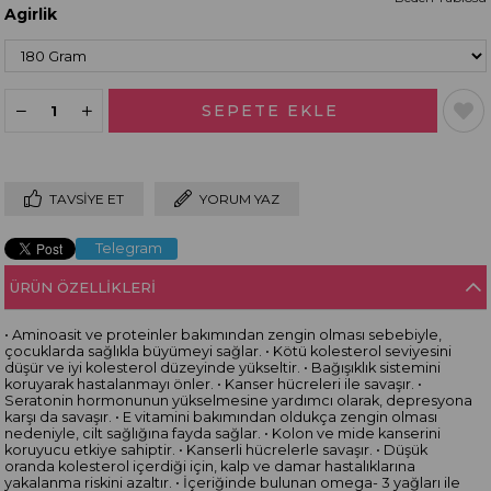
Agirlik
TAVSIYE ET
YORUM YAZ
Telegram
ÜRÜN ÖZELLIKLERI
• Aminoasit ve proteinler bakımından zengin olması sebebiyle,
çocuklarda sağlıkla büyümeyi sağlar. • Kötü kolesterol seviyesini
düşür ve iyi kolesterol düzeyinde yükseltir. • Bağışıklık sistemini
koruyarak hastalanmayı önler. • Kanser hücreleri ile savaşır. •
Seratonin hormonunun yükselmesine yardımcı olarak, depresyona
karşı da savaşır. • E vitamini bakımından oldukça zengin olması
nedeniyle, cilt sağlığına fayda sağlar. • Kolon ve mide kanserini
koruyucu etkiye sahiptir. • Kanserli hücrelerle savaşır. • Düşük
oranda kolesterol içerdiği için, kalp ve damar hastalıklarına
yakalanma riskini azaltır. • İçeriğinde bulunan omega- 3 yağları ile