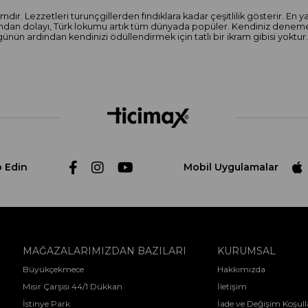
mdır. Lezzetleri turunçgillerden fındıklara kadar çeşitlilik gösterir. En y
uğundan dolayı, Türk lokumu artık tüm dünyada popüler. Kendiniz deneme
nün ardından kendinizi ödüllendirmek için tatlı bir ikram gibisi yoktur.
p Edin
Mobil Uygulamalar
MAĞAZALARIMIZDAN BAZILARI
KURUMSAL
Büyükçekmece
Hakkımızda
Mısır Çarşısı 44/1 Dükkan
İletişim
İstinye Park
İade ve Değişim Koşull