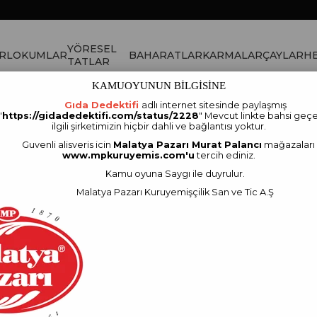
YÖRESEL
R
LOKUMLAR
BAHARATLAR
KARMALAR
ÇAYLAR
HE
TATLAR
KAMUOYUNUN BİLGİSİNE
Gıda Dedektifi
adlı internet sitesinde paylaşmış
"
https://gidadedektifi.com/status/2228
" Mevcut linkte bahsi geçe
ilgili şirketimizin hiçbir dahli ve bağlantısı yoktur.
Guvenli alisveris icin
Malatya Pazarı Murat Palancı
mağazaları
www.mpkuruyemis.com'u
tercih ediniz.
Kamu oyuna Saygı ile duyrulur.
Malatya Pazarı Kuruyemişçilik San ve Tic A.Ş