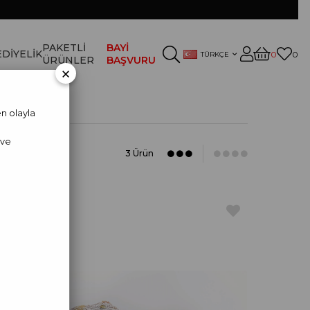
PAKETLİ
BAYİ
DİYELİK
0
0
TÜRKÇE
ÜRÜNLER
BAŞVURU
×
n olayla
 ve
3 Ürün