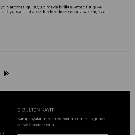
aygın aroması gül suyu olmakla birlikte Antep fıstığı ve
k istiyorsanız, sitemizden kendinizi şımartacak küçük bir
E-BÜLTEN KAYIT
Kampanyalarımızdan ve indirimlerimizden güncel
olarak haberdar olun.
arı