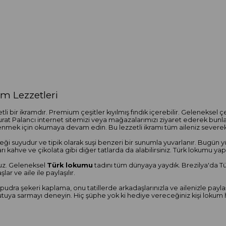
m Lezzetleri
tli bir ikramdır. Premium çeşitler kıyılmış fındık içerebilir. Geleneksel
 Murat Palancı internet sitemizi veya mağazalarımızı ziyaret ederek bunla
ğrenmek için okumaya devam edin. Bu lezzetli ikramı tüm aileniz severek
ği suyudur ve tipik olarak suşi benzeri bir sunumla yuvarlanır. Bugün 
arı kahve ve çikolata gibi diğer tatlarda da alabilirsiniz. Türk lokumu 
ruz. Geleneksel
Türk lokumu
tadını tüm dünyaya yaydık. Brezilya'da T
şlar ve aile ile paylaşılır.
ve pudra şekeri kaplama, onu tatillerde arkadaşlarınızla ve ailenizle pa
r kutuya sarmayı deneyin. Hiç şüphe yok ki hediye vereceğiniz kişi loku