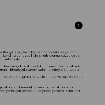
1
 çeşitler gül suyu, sakız, bergamot portakal veya limon
rı kendiniz deneyebilirsiniz. Türk lokumu lezzetlidir ve
 tüketecektir.
yüzden pek çok farklı Türk lokumu çeşidi bulunmaktadır.
yapmanın birçok yolu vardır. Tatlar neredeyse sonsuzdur.
ürk lokumu Manjar Turco, Delicia Turca ve Bala de Goma
ylaşmak için mükemmel bir şekerleme haline getirir.
m hediyesini çok sevecek! Her yerde yemek tutkunlarını