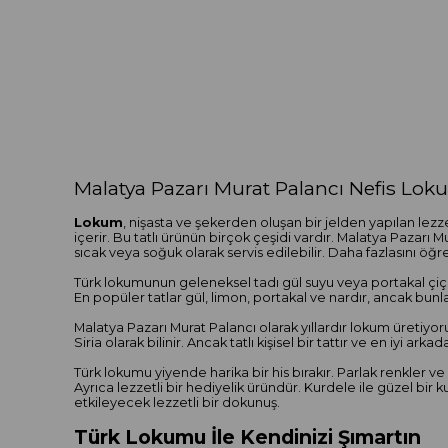
Malatya Pazarı Murat Palancı Nefis Loku
Lokum
, nişasta ve şekerden oluşan bir jelden yapılan lezze
içerir. Bu tatlı ürünün birçok çeşidi vardır. Malatya Pazarı
sıcak veya soğuk olarak servis edilebilir. Daha fazlasını ö
Türk lokumunun geleneksel tadı gül suyu veya portakal çiçe
En popüler tatlar gül, limon, portakal ve nardır, ancak bunl
Malatya Pazarı Murat Palancı olarak yıllardır lokum üretiyo
Siria olarak bilinir. Ancak tatlı kişisel bir tattır ve en iyi arkada
Türk lokumu yiyende harika bir his bırakır. Parlak renkler 
Ayrıca lezzetli bir hediyelik üründür. Kurdele ile güzel bi
etkileyecek lezzetli bir dokunuş.
Türk Lokumu İle Kendinizi Şımartın