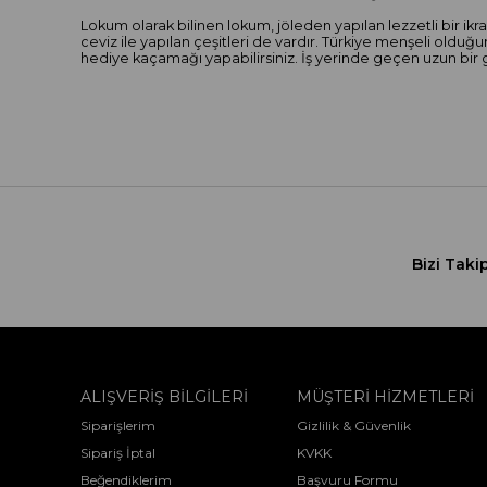
Lokum olarak bilinen lokum, jöleden yapılan lezzetli bir ikra
ceviz ile yapılan çeşitleri de vardır. Türkiye menşeli old
hediye kaçamağı yapabilirsiniz. İş yerinde geçen uzun bir gü
Bizi Taki
ALIŞVERİŞ BİLGİLERİ
MÜŞTERİ HİZMETLERİ
Siparişlerim
Gizlilik & Güvenlik
Sipariş İptal
KVKK
Beğendiklerim
Başvuru Formu