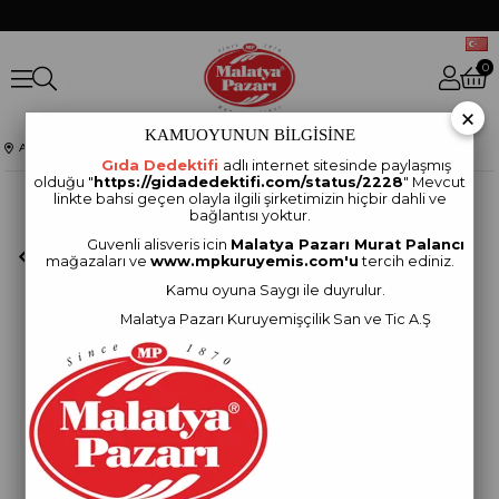
0
×
KAMUOYUNUN BİLGİSİNE
Anasayfa
DİĞER ÜRÜNLER
Yeşilçay Kilitli Paket 100 Gram
Gıda Dedektifi
adlı internet sitesinde paylaşmış
olduğu "
https://gidadedektifi.com/status/2228
" Mevcut
linkte bahsi geçen olayla ilgili şirketimizin hiçbir dahli ve
bağlantısı yoktur.
Guvenli alisveris icin
Malatya Pazarı Murat Palancı
mağazaları ve
www.mpkuruyemis.com'u
tercih ediniz.
Kamu oyuna Saygı ile duyrulur.
Malatya Pazarı Kuruyemişçilik San ve Tic A.Ş