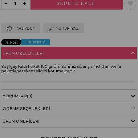
TAVSIYE ET
YORUM YAZ
Telegram
ÜRÜN ÖZELLIKLERI
Yeşilçay Kilitli Paket 100 gr Ürünlerimiz sipariş alındıktan sonra
paketlenerek tazeliğini korumaktadır.
YORUMLAR
(0)
ÖDEME SEÇENEKLERI
ÜRÜN ÖNERILERI