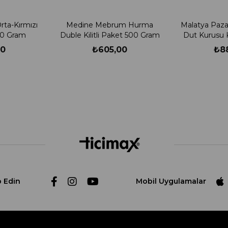
ta-Kırmızı
Medine Mebrum Hurma
Malatya Paza
500 Gram
Duble Kilitli Paket 500 Gram
Dut Kurusu K
G
00
₺605,00
₺8
p Edin
Mobil Uygulamalar