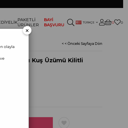
PAKETLİ
BAYİ
DİYELİK
0
0
TÜRKÇE
ÜRÜNLER
BAŞVURU
×
< < Önceki Sayfaya Dön
n olayla
 ve
t Palancı Kuş Üzümü Kilitli
 PALANCI