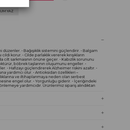
UM YAZ
mi düzenler. • Bağışıklık sistemini güçlendirir. • Balgam
cildi korur. • Cilde parlaklık vererek kırışıkların
a cilt sarkmasının önüne geçer. • Kabızlık sorununu
öktürür, böbrek taşlarının oluşumunu engeller. •
. • Hafızayı güçlendirerek Alzheimer riskini azaltır. •
 yardımcı olur. • Antioksidan özellikleri –
lıklarına ve iltihaplanmaya neden olan serbest
esine engel olur. • Yorgunluğu giderir. • İçeriğindeki
 önlemeye yardımcıdır. Ürünlerimiz sipariş alındıktan
orumaktadır.