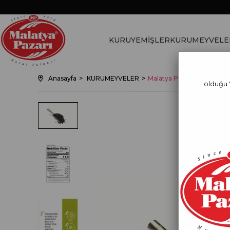
KURUYEMİŞLER
KURUMEYVELE
Anasayfa
KURUMEYVELER
Malatya Pazarı Murat Palan
olduğu 