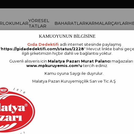
YÖRESEL
R
LOKUMLAR
BAHARATLAR
KARMALAR
ÇAYLAR
HE
TATLAR
KAMUOYUNUN BİLGİSİNE
Gıda Dedektifi
adlı internet sitesinde paylaşmış
cı Kuş Üzümü Kilitli Paket 1 Kg
"
https://gidadedektifi.com/status/2228
" Mevcut linkte bahsi geçe
ilgili şirketimizin hiçbir dahli ve bağlantısı yoktur.
Guvenli alisveris icin
Malatya Pazarı Murat Palancı
mağazaları
Malatya Pazarı Mura
www.mpkuruyemis.com'u
tercih ediniz.
Paket 1 Kg
Kamu oyuna Saygı ile duyrulur.
Stok Kodu
(8690985208441)
Malatya Pazarı Kuruyemişçilik San ve Tic A.Ş
Marka
:
MALATYA PAZARI MURAT
₺645,00