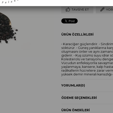
TAVSIYE ET
YOR
ÜRÜN ÖZELLIKLERI
• Karaciğer güçlendirir. • Sindiri
söktürür. • Güneş yanıklarına karşı 
oluşmasını önler ve aynı zamand
giderir. • Kuş üzümü suyu idrar s
Kolesterolü ve tansiyonu dengeler
Vücudun enfeksiyonla savaşmasına
yaşlanmaya, kansere, kalp hasta
radikallerin hücrelere zarar verm
yüksek demir minerali kansızlığı
sonra paketlenerek tazeliğini k
YORUMLAR
(0)
ÖDEME SEÇENEKLERI
ÜRÜN ÖNERILERI