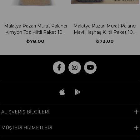
Malatya Pazarı Murat Palancı
Malatya Pazarı Murat Palancı
Kimyon Toz Kilitli Paket 100
Mavi Haşhaş Kilitli Paket 100
Gram
Gram
₺78,00
₺72,00
ALIŞVERİŞ BİLGİLERİ
MÜŞTERİ HİZMETLERİ