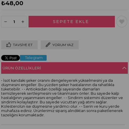
₺48,00
TAVSIYE ET
YORUM YAZ
Telegram
ÜRÜN ÖZELLIKLERI
• İsot kandaki şeker oranını dengeleyerek yükselmesini ya da
düşmesini engeller. Bu yüzden şeker hastalarının da rahatlıkla
tüketebilir. • • Antioksidan özelliği sayesinde damarları
temizleyerek sertleşmesini ve tıkanmasını önler. Bu sayede kalp
hastalığının yaşanmasını engeller. • • Sindirim sistemini düzenler ve
sindirimi kolaylaştırır. Bu sayede vücuttan yağ atımı sağlar.
Kolesterolün ise düşmesine yardımcı olur. • • Serin ve kuru yerde
muhafaza ediniz. Ürünlerimiz sipariş alındıktan sonra paketlenerek
tazeliğini korumaktadır.