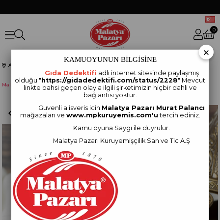
0
×
KAMUOYUNUN BİLGİSİNE
Anasayfa
BAHARATLAR
Gıda Dedektifi
adlı internet sitesinde paylaşmış
olduğu "
https://gidadedektifi.com/status/2228
" Mevcut
Malatya Pazarı Murat Palancı İsot Kilitli Paket 100 Gram
linkte bahsi geçen olayla ilgili şirketimizin hiçbir dahli ve
bağlantısı yoktur.
Guvenli alisveris icin
Malatya Pazarı Murat Palancı
mağazaları ve
www.mpkuruyemis.com'u
tercih ediniz.
Kamu oyuna Saygı ile duyrulur.
Malatya Pazarı Kuruyemişçilik San ve Tic A.Ş