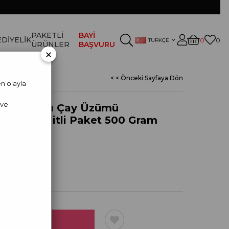
PAKETLİ
BAYİ
DİYELİK
0
0
TÜRKÇE
ÜRÜNLER
BAŞVURU
×
< < Önceki Sayfaya Dön
n olayla
 ve
rat Palancı Çay Üzümü
ersini Kilitli Paket 500 Gram
 PALANCI