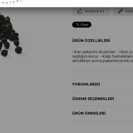
TAVSIYE ET
YOR
ÜRÜN ÖZELLIKLERI
• Kan şekerini düzenler. • İdrar y
sağlığını korur. • Kalp hastalıkla
alındıktan sonra paketlenerek ta
YORUMLAR
(0)
ÖDEME SEÇENEKLERI
ÜRÜN ÖNERILERI