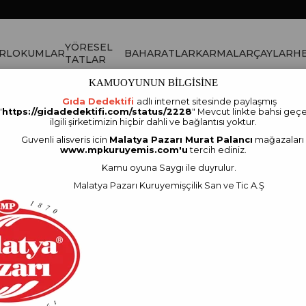
YÖRESEL
R
LOKUMLAR
BAHARATLAR
KARMALAR
ÇAYLAR
HE
TATLAR
KAMUOYUNUN BİLGİSİNE
Gıda Dedektifi
adlı internet sitesinde paylaşmış
ncı Çay Üzümü Blueberries Yaban Mersini Kilitli Paket 500 Gram
"
https://gidadedektifi.com/status/2228
" Mevcut linkte bahsi geçe
ilgili şirketimizin hiçbir dahli ve bağlantısı yoktur.
Guvenli alisveris icin
Malatya Pazarı Murat Palancı
mağazaları
Malatya Pazarı Mu
www.mpkuruyemis.com'u
tercih ediniz.
Blueberries Yaban M
Kamu oyuna Saygı ile duyrulur.
Stok Kodu
(8690985648506)
Malatya Pazarı Kuruyemişçilik San ve Tic A.Ş
Marka
:
MALATYA PAZARI MURAT
₺610,00