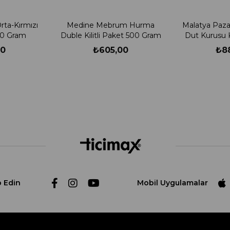
ta-Kırmızı
Medine Mebrum Hurma
Malatya Paza
500 Gram
Duble Kilitli Paket 500 Gram
Dut Kurusu K
G
00
₺605,00
₺8
p Edin
Mobil Uygulamalar