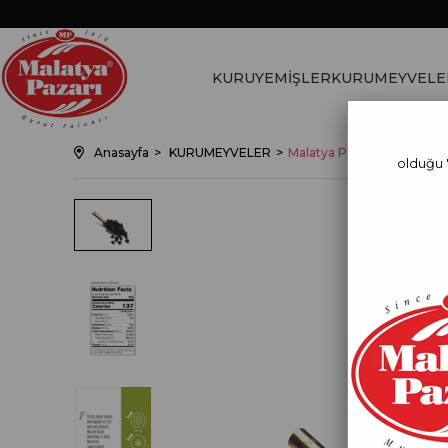
KURUYEMİŞLER
KURUMEYVELE
Anasayfa
KURUMEYVELER
Malatya Pazarı Murat Pala
olduğu 