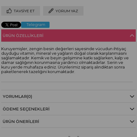
TAVSIYE ET
YORUM YAZ
Telegram
ÜRÜN ÖZELLIKLERI
Kuruyemişler, zengin besin değerleri sayesinde vücudun ihtiyaç
duyduğu vitamin, mineral ve yağların doğal olarak karşılanmasını
sağlamaktadır. Kemik ve beyin gelişimine katkı sağlarken, kalp ve
damar sağlığının korunmasına yardımcı olmaktadırlar. Serin ve
kuru yerde muhafaza ediniz. Ürünlerimiz sipariş alındıktan sonra
paketlenerek tazeliğini korumaktadır.
YORUMLAR
(0)
ÖDEME SEÇENEKLERI
ÜRÜN ÖNERILERI