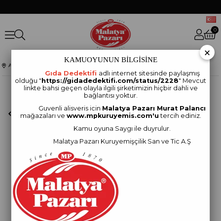
0
×
KAMUOYUNUN BİLGİSİNE
Anasayfa
KURUYEMİŞLER
Lüks Karışık Kuruyemiş Kilitli Paket
Gıda Dedektifi
adlı internet sitesinde paylaşmış
olduğu "
https://gidadedektifi.com/status/2228
" Mevcut
linkte bahsi geçen olayla ilgili şirketimizin hiçbir dahli ve
bağlantısı yoktur.
Guvenli alisveris icin
Malatya Pazarı Murat Palancı
mağazaları ve
www.mpkuruyemis.com'u
tercih ediniz.
Kamu oyuna Saygı ile duyrulur.
Malatya Pazarı Kuruyemişçilik San ve Tic A.Ş