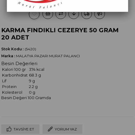
KARMA FINDIKLI CEZERYE 50 GRAM
20 ADET
Stok Kodu
(5420)
Marka
:
MALATYA PAZARI MURAT PALANCI
Besin Değerleri
Kalori 100 gr
374 kcal
Karbonhidrat
68.3 g
Lif
9 g
Protein
2.2 g
Kolesterol
0 g
Besin Değeri 100 Gramda
TAVSIYE ET
YORUM YAZ