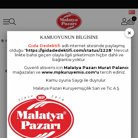
0
×
KAMUOYUNUN BİLGİSİNE
Anasayfa
YÖRESELTATLAR
KARMA FINDIKLI CEZERYE 50 GRAM 20 ADET
Gıda Dedektifi
adlı internet sitesinde paylaşmış
olduğu "
https://gidadedektifi.com/status/2228
" Mevcut
linkte bahsi geçen olayla ilgili şirketimizin hiçbir dahli ve
bağlantısı yoktur.
Guvenli alisveris icin
Malatya Pazarı Murat Palancı
mağazaları ve
www.mpkuruyemis.com'u
tercih ediniz.
Kamu oyuna Saygı ile duyrulur.
Malatya Pazarı Kuruyemişçilik San ve Tic A.Ş