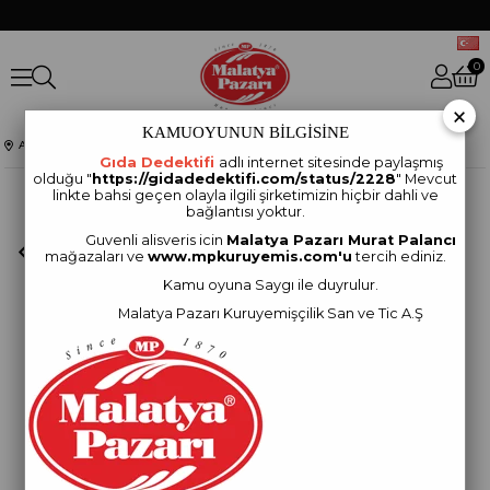
0
×
KAMUOYUNUN BİLGİSİNE
Anasayfa
BAHARATLAR
Karabiber Tane Kilitli Paket 100 Gram
Gıda Dedektifi
adlı internet sitesinde paylaşmış
olduğu "
https://gidadedektifi.com/status/2228
" Mevcut
linkte bahsi geçen olayla ilgili şirketimizin hiçbir dahli ve
bağlantısı yoktur.
Guvenli alisveris icin
Malatya Pazarı Murat Palancı
mağazaları ve
www.mpkuruyemis.com'u
tercih ediniz.
Kamu oyuna Saygı ile duyrulur.
Malatya Pazarı Kuruyemişçilik San ve Tic A.Ş